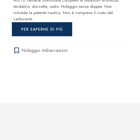
40/70 Yamaha Gommone completo di dotazioni sicurezza,
tendalino, doccetta, radio. Noleggio senza skipper. Non
richiede la patente nautica. Non è compreso il costo del
carburante.
PER SAPERNE DI PIÙ
Noleggio Imbarcazioni